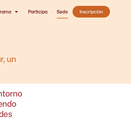
grama
Participa
Sede
Inscripción
r, un
ntorno
iendo
ades